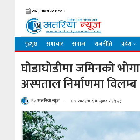
गृहपृष्ठ
समाचार
समाज
राजनीति
प्रदेश
घोडाघोडीमा जमिनको भोगा
अस्पताल निर्माणमा विलम्ब
By
अत्तरिया न्युज
On
२०८१ भाद्र ७, शुक्रबार १५:२३