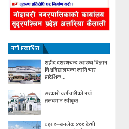
नयाँ प्रकाशित
शहीद दशरथचन्द स्वास्थ्य विज्ञान
विश्वविद्यालयका लागि चार
प्रादेशिक…
सरकारी कर्मचारीको नयाँ
तलबमान स्वीकृत
बझाङ–बनलेक ४०० केभी