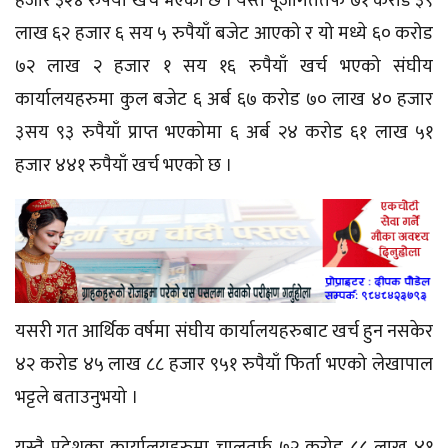
हजार ३२४ रुपैयाँ खर्च भएको छ । यस्तै पूँजीगततर्फ ७१ करोड ३९
लाख ६२ हजार ६ सय ५ रुपैयाँ बजेट आएको र यो मध्ये ६० करोड
७२ लाख २ हजार १ सय १६ रुपैयाँ खर्च भएको
संघीय
कार्यालयहरुमा कुल बजेट ६ अर्ब ६७ करोड ७० लाख ४० हजार
३सय ९३ रुपैयाँ प्राप्त भएकोमा ६ अर्ब २४ करोड ६१ लाख ५१
हजार ४४१ रुपैयाँ खर्च भएको छ ।
यसरी गत आर्थिक वर्षमा संघीय कार्यालयहरुबाट खर्च हुन नसकेर
४२ करोड ४५ लाख ८८ हजार ९५१ रुपैयाँ फिर्ता भएको लेखापाल
भट्टले बताउनुभयो ।
यस्तै प्रदेशका कार्यालयहरुमा चालुतर्फ ७२ करोड ८८ लाख ४१