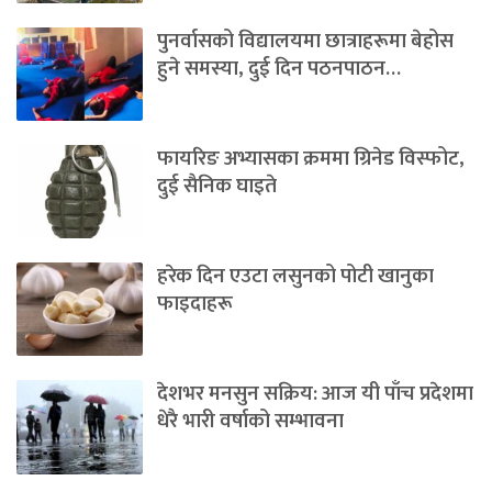
पुनर्वासको विद्यालयमा छात्राहरूमा बेहोस
हुने समस्या, दुई दिन पठनपाठन…
फायरिङ अभ्यासका क्रममा ग्रिनेड विस्फोट,
दुई सैनिक घाइते
हरेक दिन एउटा लसुनको पोटी खानुका
फाइदाहरू
देशभर मनसुन सक्रिय: आज यी पाँच प्रदेशमा
धेरै भारी वर्षाको सम्भावना