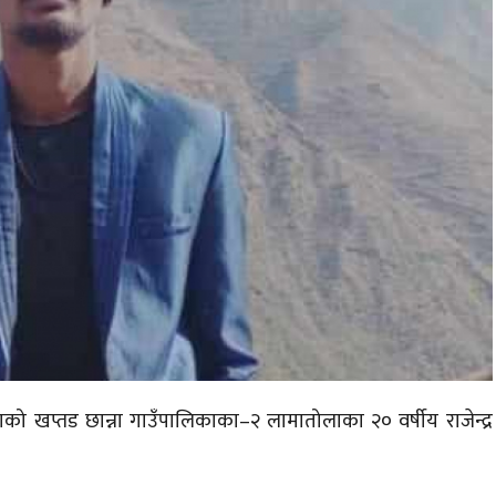
को खप्तड छान्ना
गाउँपालिकाका–२
लामातोलाका
२० वर्षीय राजेन्द्र