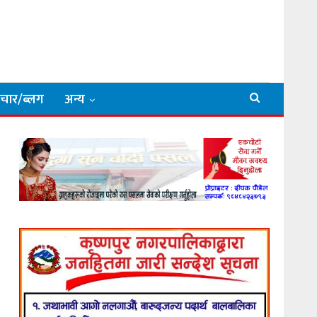
िचार/ब्लग
अन्य