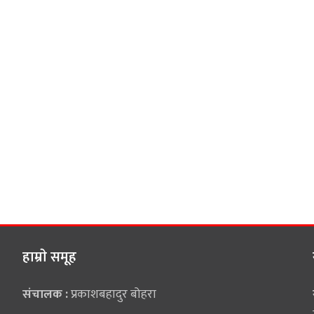
हाम्राे समूह
संचालक :
प्रकाशबहादुर बोहरा