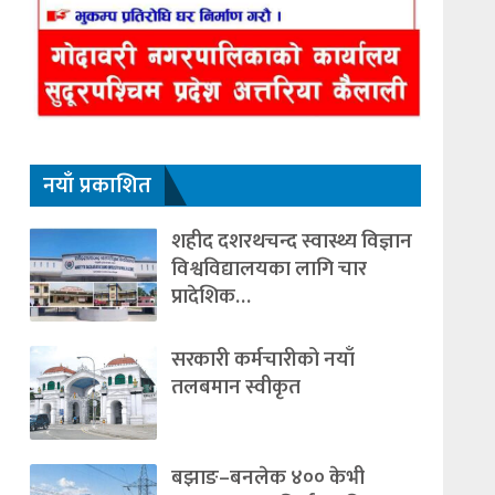
नयाँ प्रकाशित
शहीद दशरथचन्द स्वास्थ्य विज्ञान
विश्वविद्यालयका लागि चार
प्रादेशिक…
सरकारी कर्मचारीको नयाँ
तलबमान स्वीकृत
बझाङ–बनलेक ४०० केभी