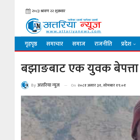
गृहपृष्ठ
समाचार
समाज
राजनीति
प्रदेश
बझाङबाट एक युवक बेपत्ता
By
अत्तरिया न्युज
On
२०८१ असार ३१, सोमबार १९:०१