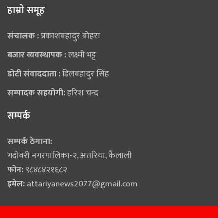
हाम्राे समूह
संचालक :
प्रकाशबहादुर बोहरा
बजार व्यवस्थापक :
लक्ष्मी भट्ट
डोटी संवाददाता :
डिलबहादुर सिंह
सम्पादक सहयोगी:
हरिश चन्द
सम्पर्क
सम्पर्क ठेगाना:
गदोवरी नगरपालिका-२, अत्तरिया, कैलाली
फोन:
९८४८४२१६८२
इमेल:
attariyanews2077@gmail.com