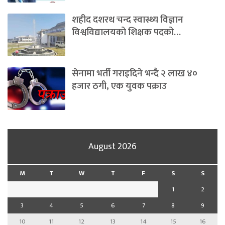
शहीद दशरथ चन्द स्वास्थ्य विज्ञान
विश्वविद्यालयको शिक्षक पदको…
सेनामा भर्ती गराइदिने भन्दै २ लाख ४०
हजार ठगी, एक युवक पक्राउ
August 2026
M
T
W
T
F
S
S
1
2
3
4
5
6
7
8
9
10
11
12
13
14
15
16