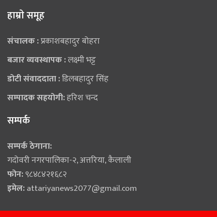
हाम्राे समूह
संचालक :
प्रकाशबहादुर बोहरा
बजार व्यवस्थापक :
लक्ष्मी भट्ट
डोटी संवाददाता :
डिलबहादुर सिंह
सम्पादक सहयोगी:
हरिश चन्द
सम्पर्क
सम्पर्क ठेगाना:
गदोवरी नगरपालिका-२, अत्तरिया, कैलाली
फोन:
९८४८४२१६८२
इमेल:
attariyanews2077@gmail.com