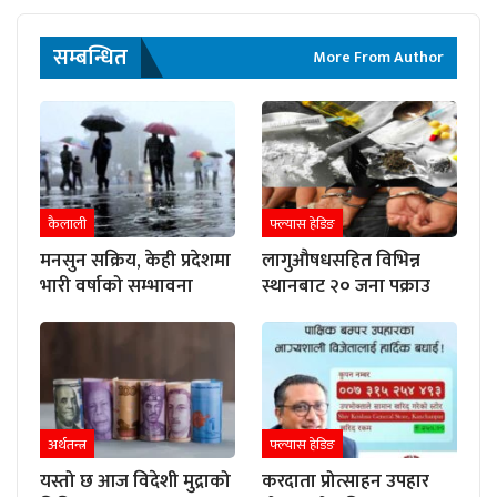
सम्बन्धित
More From Author
कैलाली
फ्ल्यास हेडिङ
मनसुन सक्रिय, केही प्रदेशमा
लागुऔषधसहित विभिन्न
भारी वर्षाको सम्भावना
स्थानबाट २० जना पक्राउ
अर्थतन्त्र
फ्ल्यास हेडिङ
यस्तो छ आज विदेशी मुद्राको
करदाता प्रोत्साहन उपहार