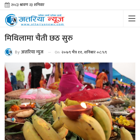
मिथिलामा चैती छठ सुरु
By
अत्तरिया न्युज
On
२०७९ चैत्र ११, शनिबार ०८:५९