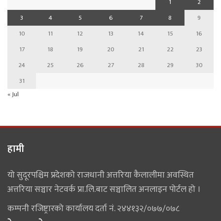
1
2
3
4
5
6
7
8
9
10
11
12
13
14
15
16
17
18
19
20
21
22
23
24
25
26
27
28
29
30
31
« Jul
हामी
यो सुदूरपश्चिम प्रदेशको राजधानी अत्तरिया कैलालीमा अवस्थित
अत्तरिया सञ्चार नेटवर्क प्रा.लि.बाट सञ्चालित अनलाइन पोर्टल हो ।
कम्पनी रजिष्ट्रारको कार्यालय दर्ता नं. २४४१३२/०७७/०७८