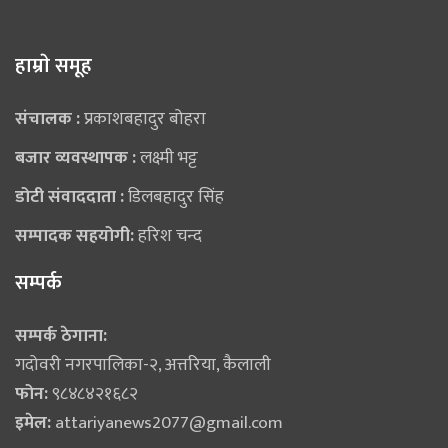
हाम्राे समूह
संचालक :
प्रकाशबहादुर बोहरा
बजार व्यवस्थापक :
लक्ष्मी भट्ट
डोटी संवाददाता :
डिलबहादुर सिंह
सम्पादक सहयोगी:
हरिश चन्द
सम्पर्क
सम्पर्क ठेगाना:
गदोवरी नगरपालिका-२, अत्तरिया, कैलाली
फोन:
९८४८४२१६८२
इमेल:
attariyanews2077@gmail.com