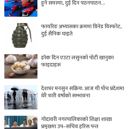
हुने समस्या, दुई दिन पठनपाठन…
फायरिङ अभ्यासका क्रममा ग्रिनेड विस्फोट,
दुई सैनिक घाइते
हरेक दिन एउटा लसुनको पोटी खानुका
फाइदाहरू
देशभर मनसुन सक्रिय: आज यी पाँच प्रदेशमा
धेरै भारी वर्षाको सम्भावना
गोदावरी नगरपालिकाको शिक्षा शाखा
प्रमुखमा उप–सचिव हरिस पन्त