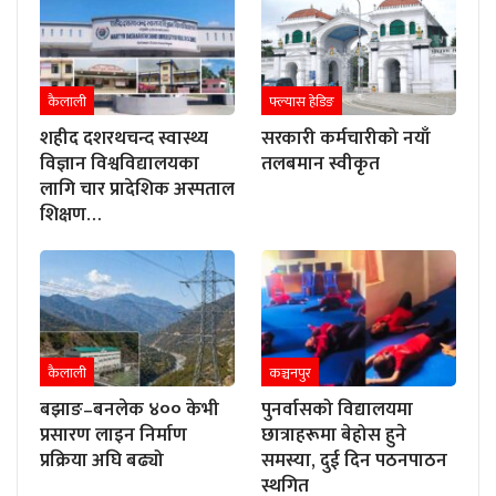
कैलाली
फ्ल्यास हेडिङ
शहीद दशरथचन्द स्वास्थ्य
सरकारी कर्मचारीको नयाँ
विज्ञान विश्वविद्यालयका
तलबमान स्वीकृत
लागि चार प्रादेशिक अस्पताल
शिक्षण…
कैलाली
कञ्चनपुर
बझाङ–बनलेक ४०० केभी
पुनर्वासको विद्यालयमा
प्रसारण लाइन निर्माण
छात्राहरूमा बेहोस हुने
प्रक्रिया अघि बढ्यो
समस्या, दुई दिन पठनपाठन
स्थगित