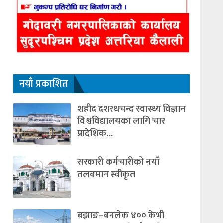
नयाँ प्रकाशित
शहीद दशरथचन्द स्वास्थ्य विज्ञान
विश्वविद्यालयका लागि चार
प्रादेशिक…
सरकारी कर्मचारीको नयाँ
तलबमान स्वीकृत
बझाङ–बनलेक ४०० केभी