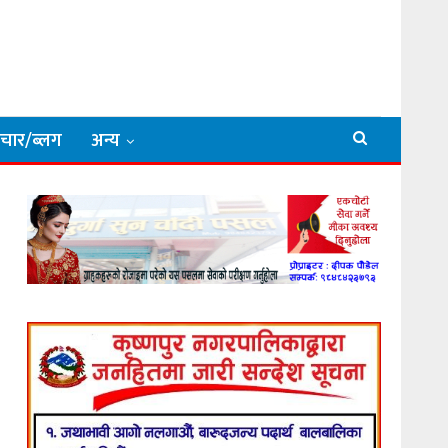
िचार/ब्लग
अन्य