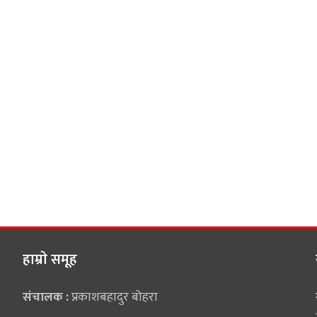
हाम्राे समूह
संचालक :
प्रकाशबहादुर बोहरा