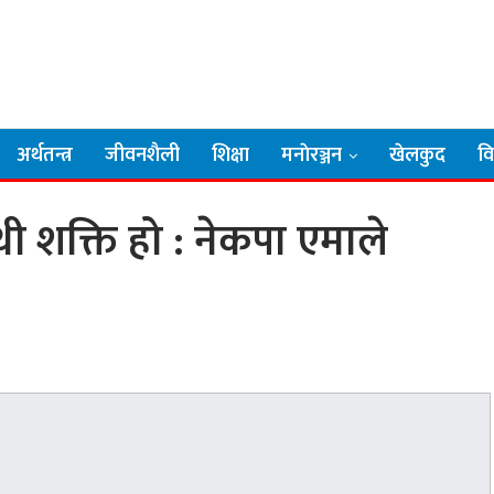
अर्थतन्त्र
जीवनशैली
शिक्षा
मनाेरञ्जन
खेलकुद
व
थी शक्ति हो : नेकपा एमाले