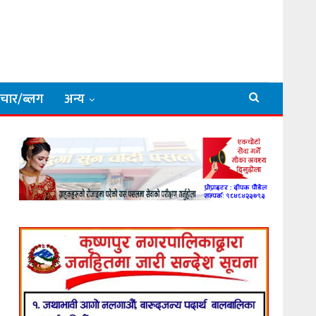
िचार/ब्लग
अन्य