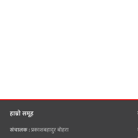
हाम्राे समूह
संचालक :
प्रकाशबहादुर बोहरा