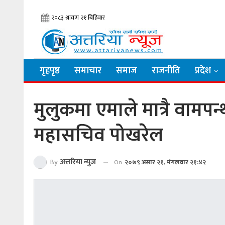
गृहपृष्ठ
समाचार
समाज
राजनीति
प्रदेश
मुलुकमा एमाले मात्रै वामपन्
महासचिव पोखरेल
By
अत्तरिया न्युज
On
२०७९ असार २१, मंगलवार २१:४२