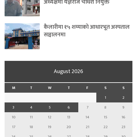
अध्यक्षमा यज्ञराज चौधरी नियुक्त
कैलारीमा १५ शय्याको आधारभूत अस्पताल
सञ्चालनमा
August 2026
M
T
W
T
F
S
S
1
2
3
4
5
6
7
8
9
10
11
12
13
14
15
16
17
18
19
20
21
22
23
24
25
26
27
28
29
30