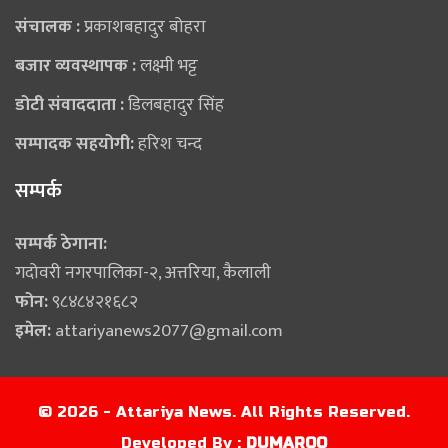
संचालक :
प्रकाशबहादुर बोहरा
बजार व्यवस्थापक :
लक्ष्मी भट्ट
डोटी संवाददाता :
डिलबहादुर सिंह
सम्पादक सहयोगी:
हरिश चन्द
सम्पर्क
सम्पर्क ठेगाना:
गदोवरी नगरपालिका-२, अत्तरिया, कैलाली
फोन:
९८४८४२१६८२
इमेल:
attariyanews2077@gmail.com
© 2026 - Attariya News. All Rights Reserved.
Developed By :
DUMAROO