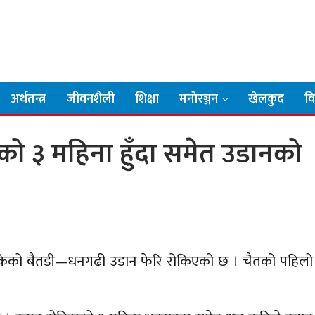
अर्थतन्त्र
जीवनशैली
शिक्षा
मनाेरञ्जन
खेलकुद
व
ो ३ महिना हुँदा समेत उडानको
केको बैतडी—धनगढी उडान फेरि रोकिएको छ । चैतको पहिलो