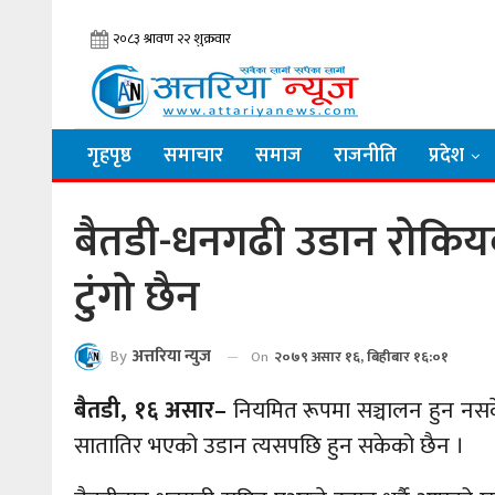
गृहपृष्ठ
समाचार
समाज
राजनीति
प्रदेश
बैतडी-धनगढी उडान रोकियक
टुंगो छैन
By
अत्तरिया न्युज
On
२०७९ असार १६, बिहीबार १६:०१
बैतडी, १६ असार–
नियमित रूपमा सञ्चालन हुन नस
सातातिर भएको उडान त्यसपछि हुन सकेको छैन ।