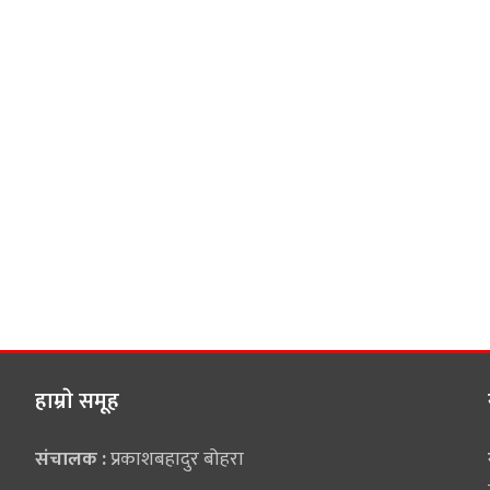
हाम्राे समूह
संचालक :
प्रकाशबहादुर बोहरा