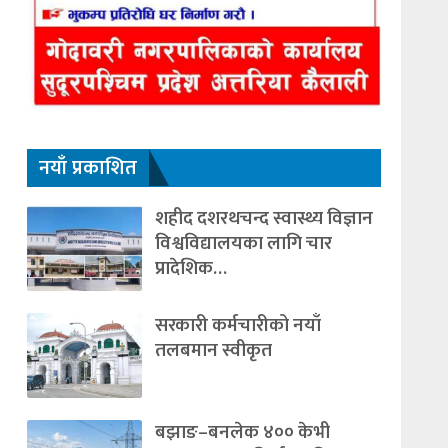
नयाँ प्रकाशित
शहीद दशरथचन्द स्वास्थ्य विज्ञान
विश्वविद्यालयका लागि चार
प्रादेशिक…
सरकारी कर्मचारीको नयाँ
तलबमान स्वीकृत
बझाङ–बनलेक ४०० केभी