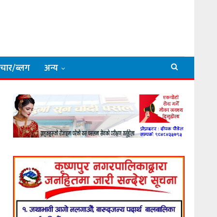
िचार/ब्लग
अन्य