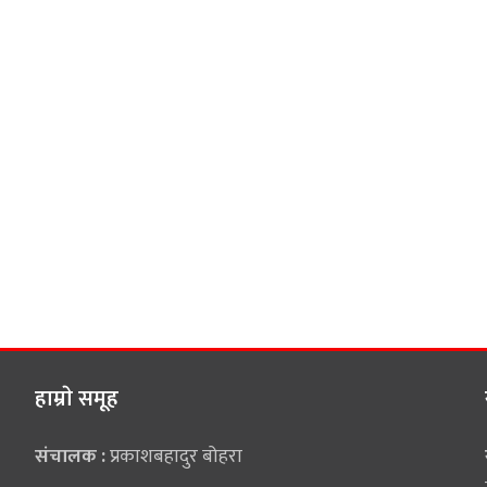
हाम्राे समूह
संचालक :
प्रकाशबहादुर बोहरा