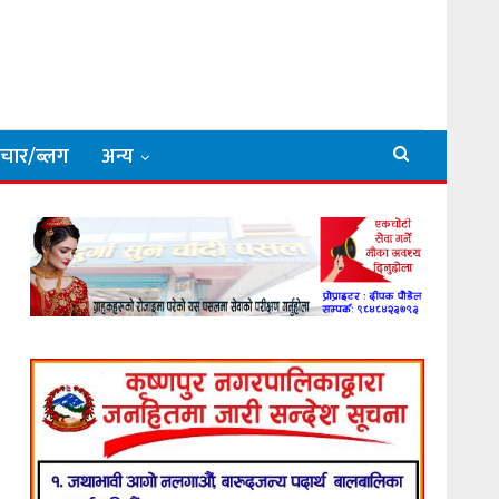
िचार/ब्लग
अन्य