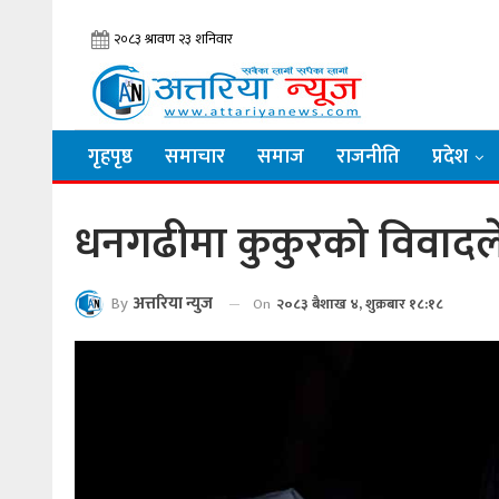
गृहपृष्ठ
समाचार
समाज
राजनीति
प्रदेश
धनगढीमा कुकुरको विवादले ए
By
अत्तरिया न्युज
On
२०८३ बैशाख ४, शुक्रबार १८:१८