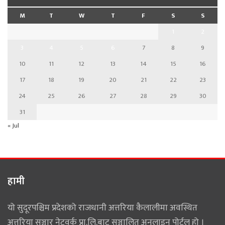
M
T
W
T
F
S
S
1
2
3
4
5
6
7
8
9
10
11
12
13
14
15
16
17
18
19
20
21
22
23
24
25
26
27
28
29
30
31
« Jul
हामी
यो सुदूरपश्चिम प्रदेशको राजधानी अत्तरिया कैलालीमा अवस्थित
अत्तरिया सञ्चार नेटवर्क प्रा.लि.बाट सञ्चालित अनलाइन पोर्टल हो ।