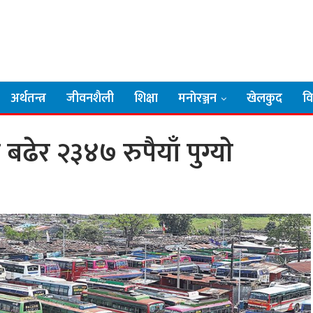
अर्थतन्त्र
जीवनशैली
शिक्षा
मनाेरञ्जन
खेलकुद
व
र २३४७ रुपैयाँ पुग्याे