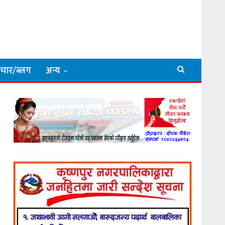
िचार/ब्लग
अन्य