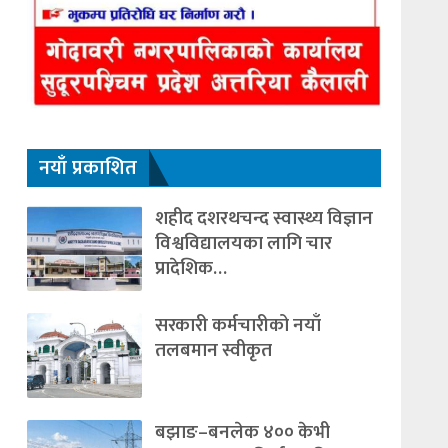
नयाँ प्रकाशित
शहीद दशरथचन्द स्वास्थ्य विज्ञान
विश्वविद्यालयका लागि चार
प्रादेशिक…
सरकारी कर्मचारीको नयाँ
तलबमान स्वीकृत
बझाङ–बनलेक ४०० केभी