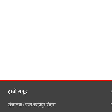
हाम्राे समूह
संचालक :
प्रकाशबहादुर बोहरा