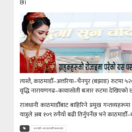
छ।
त्यस्तै, काठमाडौँ–अत्तरिया–चैनपुर (बझाङ) रुटमा ५२०
वृद्धि नारायणगढ–कावासोती बजार रुटमा देखिएको छ,
राजधानी काठमाडौँबाट बाहिरिने प्रमुख गन्तव्यहरूम
यात्रुले अब १०९ रुपैयाँ बढी तिर्नुपर्नेछ भने काठमाड
धनगढी–काठमाडौँ बसभाडा