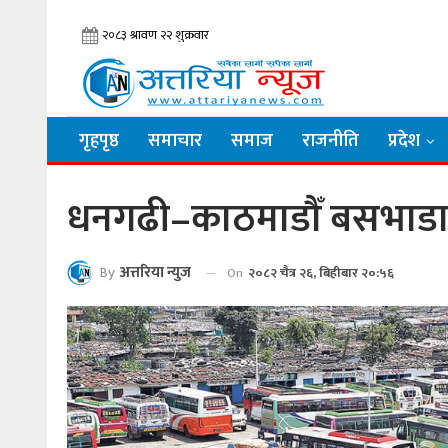
गृहपृष्ठ
समाचार
समाज
राजनीति
प्रदेश
धनगढी–काठमाडौँ बसभाडा बढे
By
अत्तरिया न्युज
On
२०८२ चैत्र २६, बिहीबार २०:५६