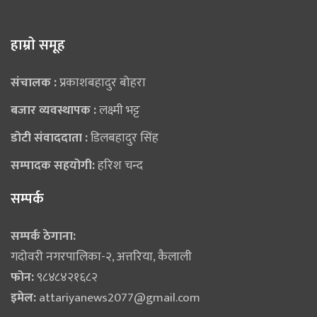
हाम्राे समूह
संचालक :
प्रकाशबहादुर बोहरा
बजार व्यवस्थापक :
लक्ष्मी भट्ट
डोटी संवाददाता :
डिलबहादुर सिंह
सम्पादक सहयोगी:
हरिश चन्द
सम्पर्क
सम्पर्क ठेगाना:
गदोवरी नगरपालिका-२, अत्तरिया, कैलाली
फोन:
९८४८४२१६८२
इमेल:
attariyanews2077@gmail.com