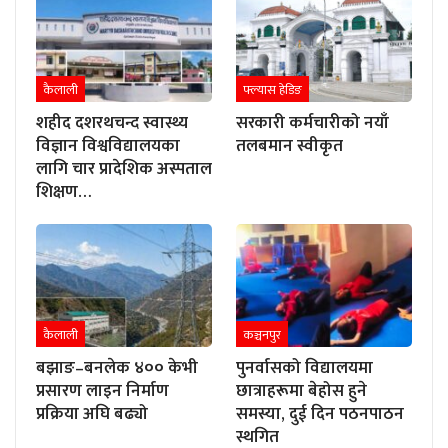
कैलाली
फ्ल्यास हेडिङ
शहीद दशरथचन्द स्वास्थ्य
सरकारी कर्मचारीको नयाँ
विज्ञान विश्वविद्यालयका
तलबमान स्वीकृत
लागि चार प्रादेशिक अस्पताल
शिक्षण…
कैलाली
कञ्चनपुर
बझाङ–बनलेक ४०० केभी
पुनर्वासको विद्यालयमा
प्रसारण लाइन निर्माण
छात्राहरूमा बेहोस हुने
प्रक्रिया अघि बढ्यो
समस्या, दुई दिन पठनपाठन
स्थगित