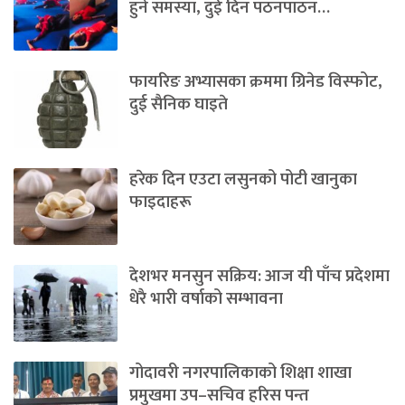
हुने समस्या, दुई दिन पठनपाठन…
फायरिङ अभ्यासका क्रममा ग्रिनेड विस्फोट,
दुई सैनिक घाइते
हरेक दिन एउटा लसुनको पोटी खानुका
फाइदाहरू
देशभर मनसुन सक्रिय: आज यी पाँच प्रदेशमा
धेरै भारी वर्षाको सम्भावना
गोदावरी नगरपालिकाको शिक्षा शाखा
प्रमुखमा उप–सचिव हरिस पन्त