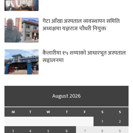
गेटा आँखा अस्पताल व्यवस्थापन समिति
अध्यक्षमा यज्ञराज चौधरी नियुक्त
कैलारीमा १५ शय्याको आधारभूत अस्पताल
सञ्चालनमा
August 2026
M
T
W
T
F
S
S
1
2
3
4
5
6
7
8
9