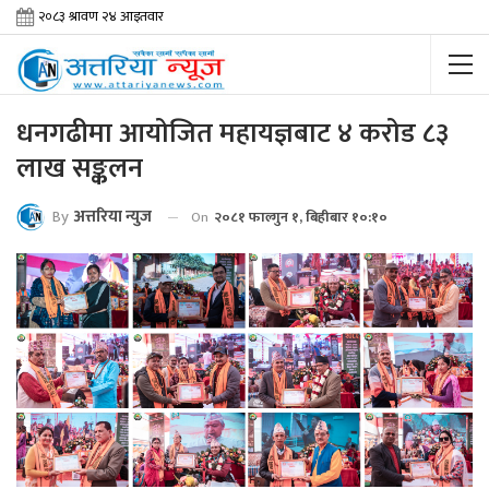
धनगढीमा आयोजित महायज्ञबाट ४ करोड ८३
लाख सङ्कलन
By
अत्तरिया न्युज
On
२०८१ फाल्गुन १, बिहीबार १०:१०