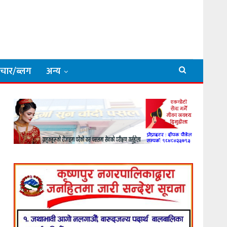
िचार/ब्लग
अन्य