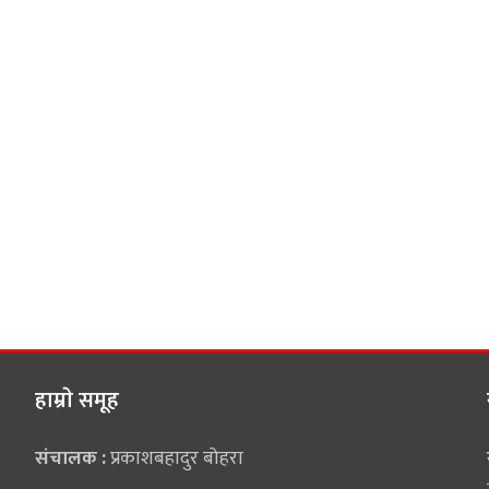
हाम्राे समूह
संचालक :
प्रकाशबहादुर बोहरा