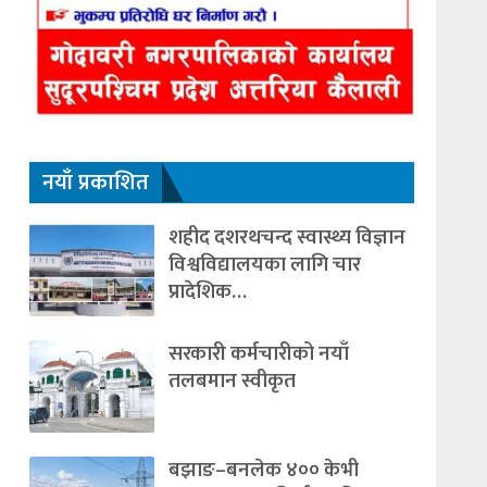
नयाँ प्रकाशित
शहीद दशरथचन्द स्वास्थ्य विज्ञान
विश्वविद्यालयका लागि चार
प्रादेशिक…
सरकारी कर्मचारीको नयाँ
तलबमान स्वीकृत
बझाङ–बनलेक ४०० केभी