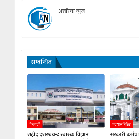
अत्तरिया न्युज
सम्बन्धित
कैलाली
फ्ल्यास हेडिङ
शहीद दशरथचन्द स्वास्थ्य विज्ञान
सरकारी कर्मच