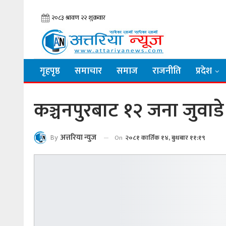
गृहपृष्ठ
समाचार
समाज
राजनीति
प्रदेश
कञ्चनपुरबाट १२ जना जुवाडे 
By
अत्तरिया न्युज
On
२०८१ कार्तिक १४, बुधबार ११:१९