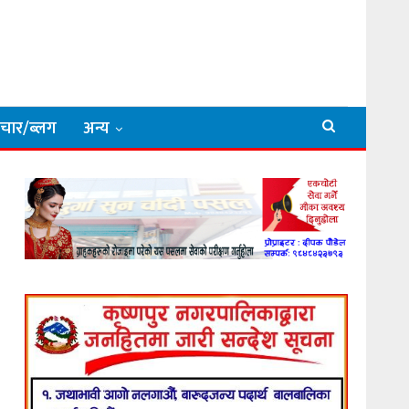
िचार/ब्लग
अन्य