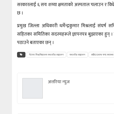
सरकारलाई ६ सय शय्या क्षमताको अस्पताल चलाउन र विधेयक 
छ ।
प्रमुख जिल्ला अधिकारी धर्मेन्द्रकुमार मिश्रलाई
संघर्ष
समि
सहितका समितिका सदस्यहरूले ज्ञापनपत्र बुझाएका हुन् । प्रम
पठाउने बताएका छन् ।
गेटामा विश्वविद्यालय यथाशीघ्र सञ्चालन
यथाशीघ्र सञ्चालन
सहिद दशरथ चन्द स्वास्थ्य 
अत्तरिया न्युज