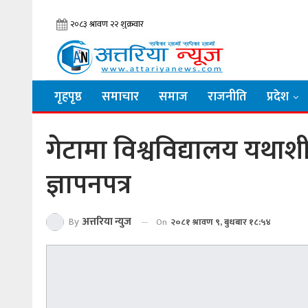
गृहपृष्ठ
समाचार
समाज
राजनीति
प्रदेश
गेटामा विश्वविद्यालय यथाशीघ्
ज्ञापनपत्र
By
अत्तरिया न्युज
On
२०८१ श्रावण ९, बुधबार १८:५४