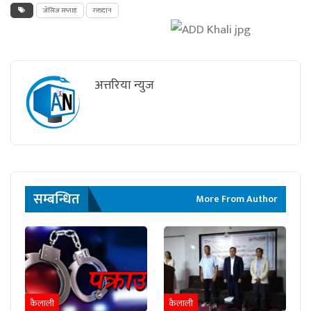
जेसिज सप्ताह
रक्तदान
अत्तरिया न्युज
सम्बन्धित
More From Author
कैलाली
कैलाली