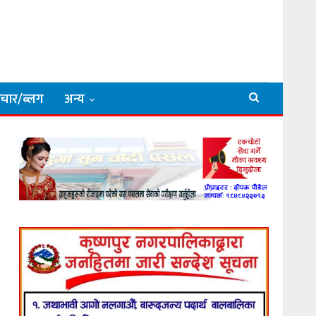
िचार/ब्लग
अन्य