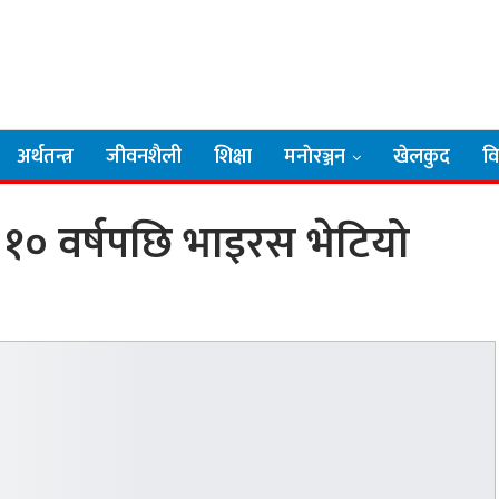
अर्थतन्त्र
जीवनशैली
शिक्षा
मनाेरञ्जन
खेलकुद
व
 १० वर्षपछि भाइरस भेटियो