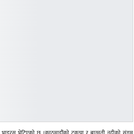
ो भाइरस भेटिएको छ ।काठमाडौंको टुकुचा र बाग्मती नदीको
संगम