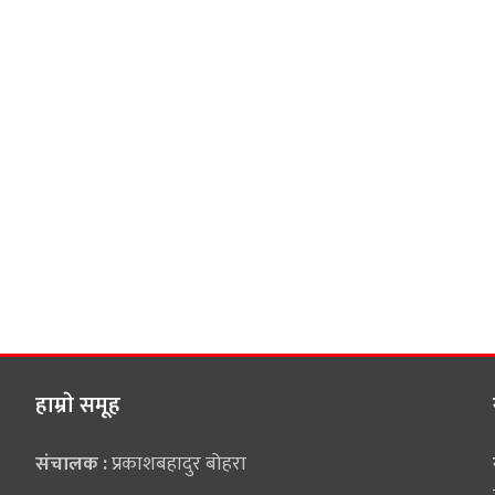
हाम्राे समूह
संचालक :
प्रकाशबहादुर बोहरा