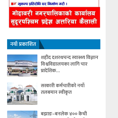
नयाँ प्रकाशित
शहीद दशरथचन्द स्वास्थ्य विज्ञान
विश्वविद्यालयका लागि चार
प्रादेशिक…
सरकारी कर्मचारीको नयाँ
तलबमान स्वीकृत
बझाङ–बनलेक ४०० केभी