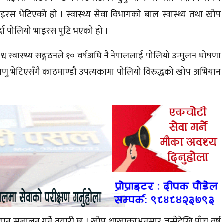
भाइरस भेटिएको हो । स्वास्थ्य सेवा विभागको बाल स्वास्थ्य तथा खोप
्दा पोलियो भाइरस पुष्टि भएको हो ।
्व स्वास्थ्य सङ्गठनले १० वर्षअघि नै नेपाललाई पोलियो
उन्मुलन
घोषणा
णु भेटिएसँगै
काठमाण्डौ
उपत्यकामा पोलियो विरुद्धको खोप अभियान
ान सञ्चालन गर्ने तयारी छ । खोप
शाखाकाअनुसार
जन्मेदेखि पाँच वर्ष