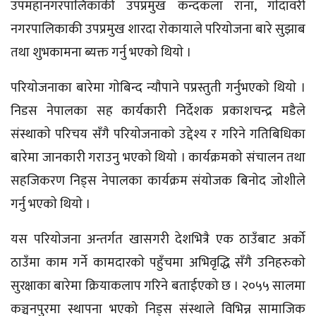
उपमहानगरपालिकाकी उपप्रमुख कन्दकला राना, गाेदावरी
नगरपालिकाकी उपप्रमुख शारदा राेकायाले परियाेजना बारे सुझाब
तथा शुभकामना ब्यक्त गर्नु भएकाे थियाे ।
परियाेजनाका बारेमा गाेबिन्द न्याैपाने पप्रस्तुती गर्नुभएकाे थियाे ।
निडस नेपालका सह कार्यकारी निर्देशक प्रकाशचन्द्र मडैले
संस्थाकाे परिचय सँगै परियाेजनाकाे उद्देश्य र गरिने गतिबिधिका
बारेमा जानकारी गराउनु भएकाे थियाे । कार्यक्रमकाे संचालन तथा
सहजिकरण निड्स नेपालका कार्यक्रम संयाेजक बिनाेद जाेशीले
गर्नु भएकाे थियाे ।
यस परियाेजना अन्तर्गत खासगरी देशभित्रै एक ठाउँबाट अर्काे
ठाउँमा काम गर्ने कामदारकाे पहुँचमा अभिवृद्धि सँगै उनिहरुकाे
सुरक्षाका बारेमा क्रियाकलाप गरिने बताईएको छ । २०५५ सालमा
कञ्चनपुरमा स्थापना भएको निड्स संस्थाले विभिन्न सामाजिक