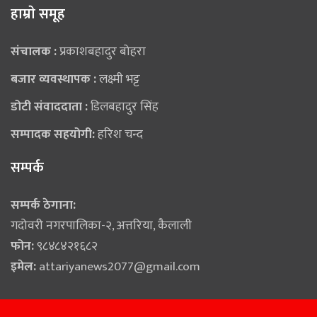
हाम्राे समूह
संचालक :
प्रकाशबहादुर बोहरा
बजार व्यवस्थापक :
लक्ष्मी भट्ट
डोटी संवाददाता :
डिलबहादुर सिंह
सम्पादक सहयोगी:
हरिश चन्द
सम्पर्क
सम्पर्क ठेगाना:
गदोवरी नगरपालिका-२, अत्तरिया, कैलाली
फोन:
९८४८४२१६८२
इमेल:
attariyanews2077@gmail.com