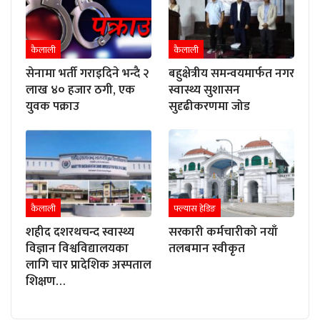
कैलाली
कैलाली
सेनामा भर्ती गराइदिने भन्दै २
बहुक्षेत्रीय समन्वयमार्फत नगर
लाख ४० हजार ठगी, एक
स्वास्थ्य सुशासन
युवक पक्राउ
सुदृढीकरणमा जोड
कैलाली
फ्ल्यास हेडिङ
शहीद दशरथचन्द स्वास्थ्य
सरकारी कर्मचारीको नयाँ
विज्ञान विश्वविद्यालयका
तलबमान स्वीकृत
लागि चार प्रादेशिक अस्पताल
शिक्षण…