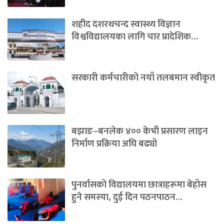
शहीद दशरथचन्द स्वास्थ्य विज्ञान
विश्वविद्यालयका लागि चार प्रादेशिक…
सरकारी कर्मचारीको नयाँ तलबमान स्वीकृत
बझाङ–बनलेक ४०० केभी प्रसारण लाइन
निर्माण प्रक्रिया अघि बढ्यो
पुनर्वासको विद्यालयमा छात्राहरूमा बेहोस
हुने समस्या, दुई दिन पठनपाठन…