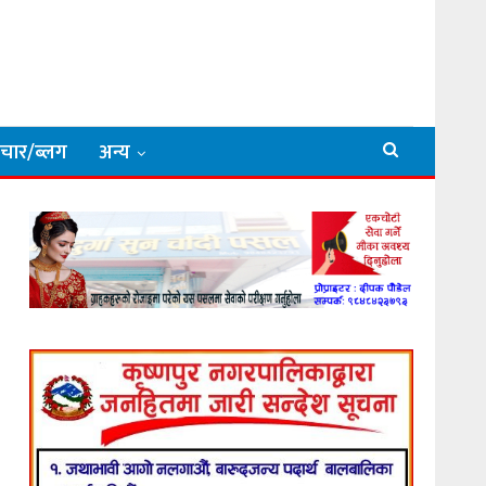
िचार/ब्लग
अन्य