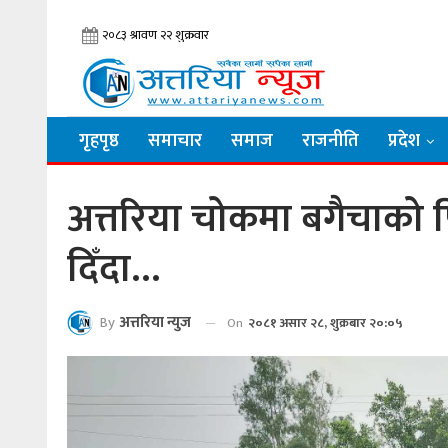
गृहपृष्ठ
समाचार
समाज
राजनीति
प्रदेश
अत्तरिया चोकमा बगैचाको प
दिँदा…
By
अत्तरिया न्युज
On
२०८१ असार २८, शुक्रबार २०:०५