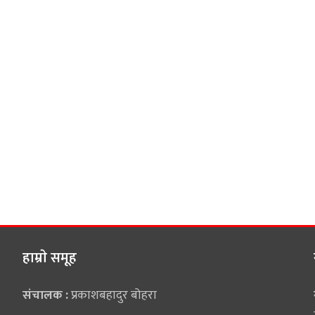
हाम्राे समूह
संचालक :
प्रकाशबहादुर बोहरा