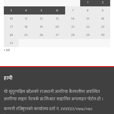
1
2
3
4
5
6
7
8
9
10
11
12
13
14
15
16
17
18
19
20
21
22
23
24
25
26
27
28
29
30
31
« Jul
हामी
यो सुदूरपश्चिम प्रदेशको राजधानी अत्तरिया कैलालीमा अवस्थित
अत्तरिया सञ्चार नेटवर्क प्रा.लि.बाट सञ्चालित अनलाइन पोर्टल हो ।
कम्पनी रजिष्ट्रारको कार्यालय दर्ता नं. २४४१३२/०७७/०७८