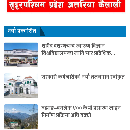
नयाँ प्रकाशित
शहीद दशरथचन्द स्वास्थ्य विज्ञान
विश्वविद्यालयका लागि चार प्रादेशिक…
सरकारी कर्मचारीको नयाँ तलबमान स्वीकृत
बझाङ–बनलेक ४०० केभी प्रसारण लाइन
निर्माण प्रक्रिया अघि बढ्यो