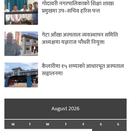
गोदावरी नगरपालिकाको शिक्षा शाखा
प्रमुखमा उप–सचिव हरिस पन्त
गेटा आँखा अस्पताल व्यवस्थापन समिति
अध्यक्षमा यज्ञराज चौधरी नियुक्त
कैलारीमा १५ शय्याको आधारभूत अस्पताल
सञ्चालनमा
August 2026
M
T
W
T
F
S
S