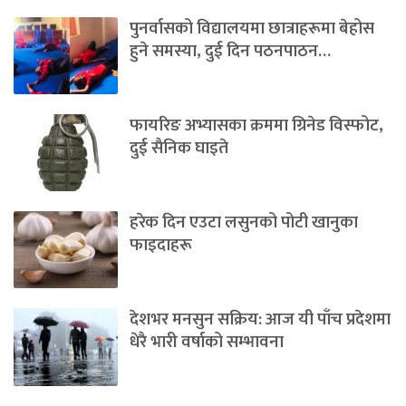
पुनर्वासको विद्यालयमा छात्राहरूमा बेहोस
हुने समस्या, दुई दिन पठनपाठन…
फायरिङ अभ्यासका क्रममा ग्रिनेड विस्फोट,
दुई सैनिक घाइते
हरेक दिन एउटा लसुनको पोटी खानुका
फाइदाहरू
देशभर मनसुन सक्रिय: आज यी पाँच प्रदेशमा
धेरै भारी वर्षाको सम्भावना