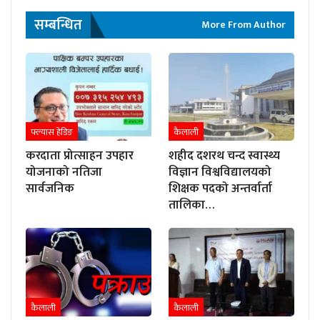
सम्बन्धित
More From Author
फ्ल्यास हेडिङ
कैलाली
करदाता प्रोत्साहन उपहार
शहीद दशरथ चन्द स्वास्थ्य
योजनाको नतिजा
विज्ञान विश्वविद्यालयको
सार्वजनिक
शिक्षक पदको अन्तर्वार्ता
तालिका…
कैलाली
कैलाली