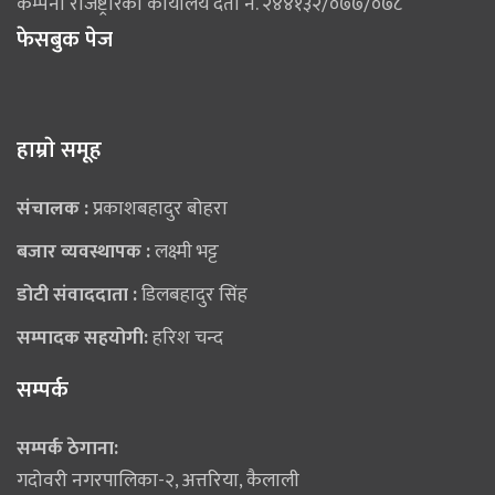
कम्पनी रजिष्ट्रारको कार्यालय दर्ता नं. २४४१३२/०७७/०७८
फेसबुक पेज
हाम्राे समूह
संचालक :
प्रकाशबहादुर बोहरा
बजार व्यवस्थापक :
लक्ष्मी भट्ट
डोटी संवाददाता :
डिलबहादुर सिंह
सम्पादक सहयोगी:
हरिश चन्द
सम्पर्क
सम्पर्क ठेगाना:
गदोवरी नगरपालिका-२, अत्तरिया, कैलाली