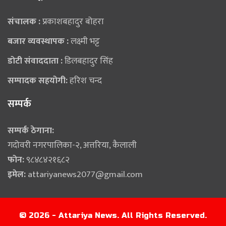
संचालक :
प्रकाशबहादुर बोहरा
बजार व्यवस्थापक :
लक्ष्मी भट्ट
डोटी संवाददाता :
डिलबहादुर सिंह
सम्पादक सहयोगी:
हरिश चन्द
सम्पर्क
सम्पर्क ठेगाना:
गदोवरी नगरपालिका-२, अत्तरिया, कैलाली
फोन:
९८४८४२१६८२
इमेल:
attariyanews2077@gmail.com
© 2026 - Attariya News. All Rights Reserved.