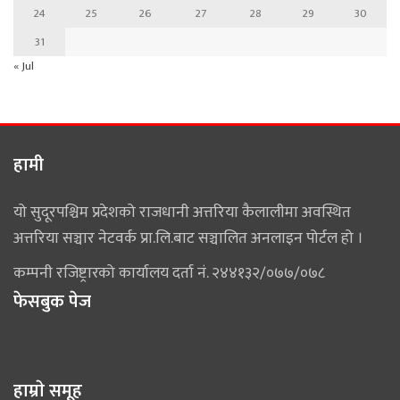
24
25
26
27
28
29
30
31
« Jul
हामी
यो सुदूरपश्चिम प्रदेशको राजधानी अत्तरिया कैलालीमा अवस्थित
अत्तरिया सञ्चार नेटवर्क प्रा.लि.बाट सञ्चालित अनलाइन पोर्टल हो ।
कम्पनी रजिष्ट्रारको कार्यालय दर्ता नं. २४४१३२/०७७/०७८
फेसबुक पेज
हाम्राे समूह