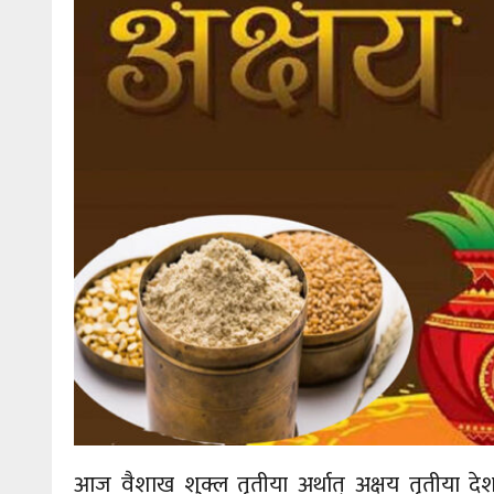
आज वैशाख शुक्ल तृतीया अर्थात् अक्षय तृतीया द