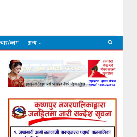
िचार/ब्लग
अन्य