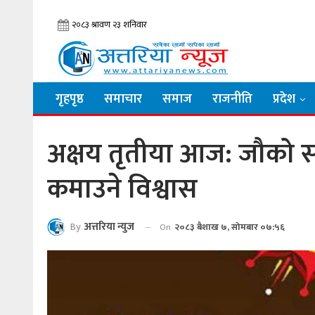
गृहपृष्ठ
समाचार
समाज
राजनीति
प्रदेश
अक्षय तृतीया आज: जौको सातु
कमाउने विश्वास
By
अत्तरिया न्युज
On
२०८३ बैशाख ७, सोमबार ०७:५६