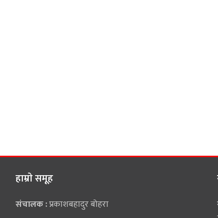
हाम्राे समूह
संचालक :
प्रकाशबहादुर बोहरा