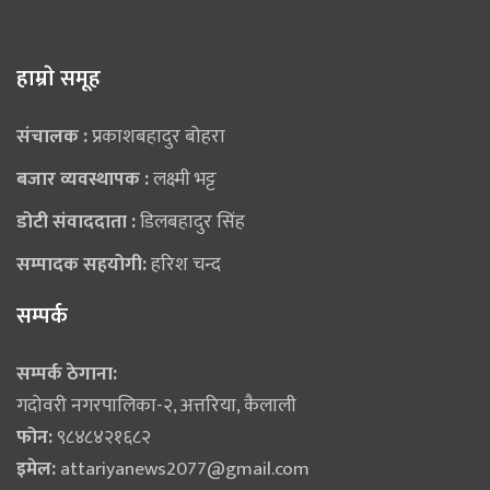
हाम्राे समूह
संचालक :
प्रकाशबहादुर बोहरा
बजार व्यवस्थापक :
लक्ष्मी भट्ट
डोटी संवाददाता :
डिलबहादुर सिंह
सम्पादक सहयोगी:
हरिश चन्द
सम्पर्क
सम्पर्क ठेगाना:
गदोवरी नगरपालिका-२, अत्तरिया, कैलाली
फोन:
९८४८४२१६८२
इमेल:
attariyanews2077@gmail.com