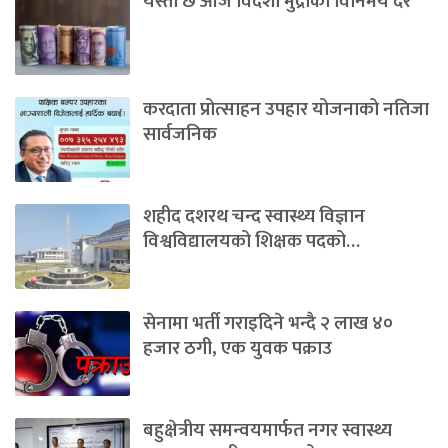
यस्तो छ आज विदेशी मुद्राको विनिमय दर
करदाता प्रोत्साहन उपहार योजनाको नतिजा
सार्वजनिक
शहीद दशरथ चन्द स्वास्थ्य विज्ञान
विश्वविद्यालयको शिक्षक पदको…
सेनामा भर्ती गराइदिने भन्दै २ लाख ४०
हजार ठगी, एक युवक पक्राउ
बहुक्षेत्रीय समन्वयमार्फत नगर स्वास्थ्य