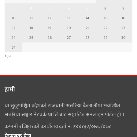
3
4
5
6
7
8
9
10
11
12
13
14
15
16
17
18
19
20
21
22
23
24
25
26
27
28
29
30
31
« Jul
हामी
यो सुदूरपश्चिम प्रदेशको राजधानी अत्तरिया कैलालीमा अवस्थित
अत्तरिया सञ्चार नेटवर्क प्रा.लि.बाट सञ्चालित अनलाइन पोर्टल हो ।
कम्पनी रजिष्ट्रारको कार्यालय दर्ता नं. २४४१३२/०७७/०७८
फेसबुक पेज