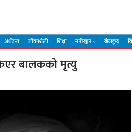
अर्थतन्त्र
जीवनशैली
शिक्षा
मनाेरञ्जन
खेलकुद
व
िएर बालकको मृत्यु