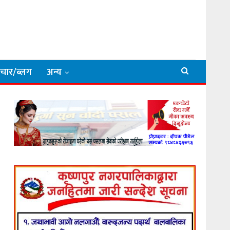
िचार/ब्लग
अन्य