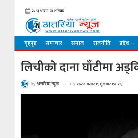
गृहपृष्ठ
समाचार
समाज
राजनीति
प्रदेश
लिचीको दाना घाँटीमा अड्क
By
अत्तरिया न्युज
On
२०८० असार १, शुक्रबार १०:२६