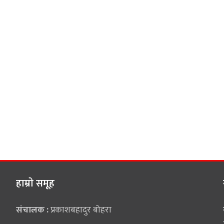
हाम्राे समूह
संचालक :
प्रकाशबहादुर बोहरा