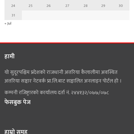
24
25
26
27
28
29
30
31
« Jul
हामी
यो सुदूरपश्चिम प्रदेशको राजधानी अत्तरिया कैलालीमा अवस्थित
अत्तरिया सञ्चार नेटवर्क प्रा.लि.बाट सञ्चालित अनलाइन पोर्टल हो ।
कम्पनी रजिष्ट्रारको कार्यालय दर्ता नं. २४४१३२/०७७/०७८
फेसबुक पेज
हाम्राे समूह