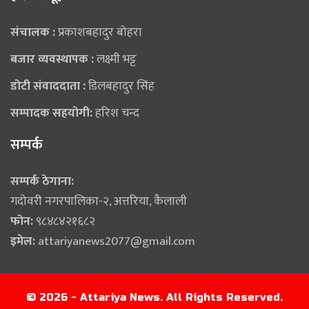
संचालक :
प्रकाशबहादुर बोहरा
बजार व्यवस्थापक :
लक्ष्मी भट्ट
डोटी संवाददाता :
डिलबहादुर सिंह
सम्पादक सहयोगी:
हरिश चन्द
सम्पर्क
सम्पर्क ठेगाना:
गदोवरी नगरपालिका-२, अत्तरिया, कैलाली
फोन:
९८४८४२१६८२
इमेल:
attariyanews2077@gmail.com
© 2026 - Attariya News. All Rights Reserved.