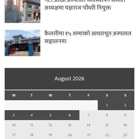
गेटा आँखा अस्पताल व्यवस्थापन समिति
अध्यक्षमा यज्ञराज चौधरी नियुक्त
कैलारीमा १५ शय्याको आधारभूत अस्पताल
सञ्चालनमा
August 2026
M
T
W
T
F
S
S
1
2
3
4
5
6
7
8
9
10
11
12
13
14
15
16
17
18
19
20
21
22
23