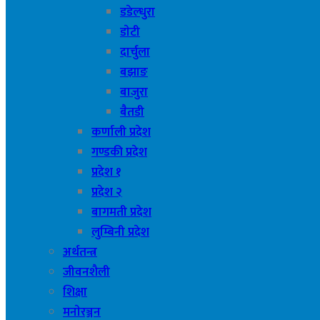
डडेल्धुरा
डाेटी
दार्चुला
बझाङ
बाजुरा
बैतडी
कर्णाली प्रदेश
गण्डकी प्रदेश
प्रदेश १
प्रदेश २
बागमती प्रदेश
लुम्बिनी प्रदेश
अर्थतन्त्र
जीवनशैली
शिक्षा
मनाेरञ्जन