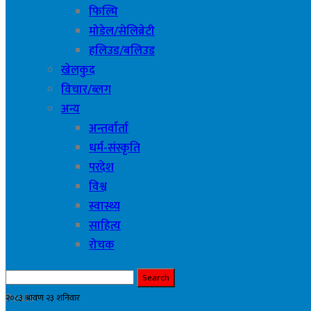
फिल्मि
मोडेल/सेलिब्रेटी
हलिउड/बलिउड
खेलकुद
विचार/ब्लग
अन्य
अन्तर्वार्ता
धर्म-संस्कृति
परदेश
विश्व
स्वास्थ्य
साहित्य
रोचक
Posts