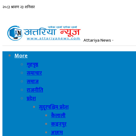
Attariya News -
More
गृहपृष्ठ
समाचार
समाज
राजनीति
प्रदेश
सुदूरपश्चिम प्रदेश
कैलाली
कञ्चनपुर
अछाम