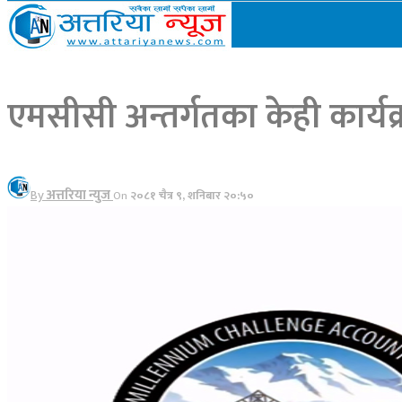
Categories
Tags
एमसीसी अन्तर्गतका केही कार्य
By
अत्तरिया न्युज
On
२०८१ चैत्र ९, शनिबार २०:५०