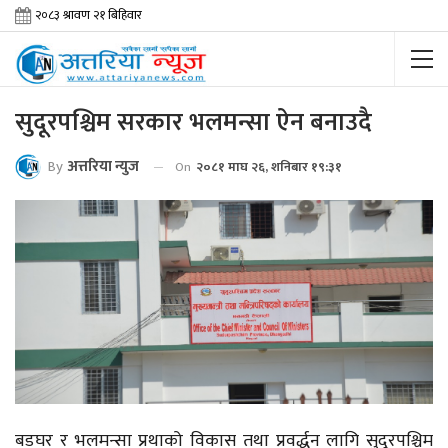
सुदूरपश्चिम सरकार भलमन्सा ऐन बनाउदै
By
अत्तरिया न्युज
On
२०८१ माघ २६, शनिबार १९:३१
बडघर र
भलमन्सा
प्रथाको विकास तथा
प्रवर्द्धन
लागि सुदूरपश्चिम