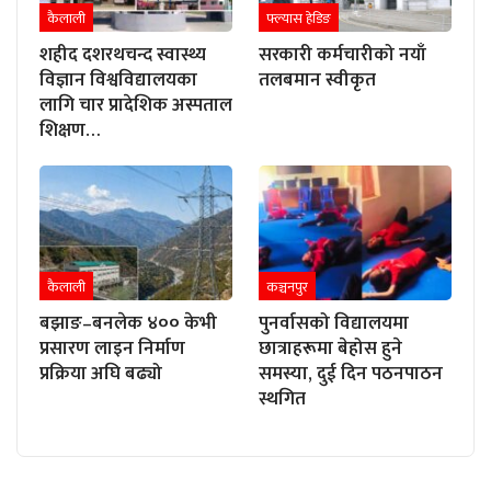
कैलाली
फ्ल्यास हेडिङ
शहीद दशरथचन्द स्वास्थ्य
सरकारी कर्मचारीको नयाँ
विज्ञान विश्वविद्यालयका
तलबमान स्वीकृत
लागि चार प्रादेशिक अस्पताल
शिक्षण…
कैलाली
कञ्चनपुर
बझाङ–बनलेक ४०० केभी
पुनर्वासको विद्यालयमा
प्रसारण लाइन निर्माण
छात्राहरूमा बेहोस हुने
प्रक्रिया अघि बढ्यो
समस्या, दुई दिन पठनपाठन
स्थगित