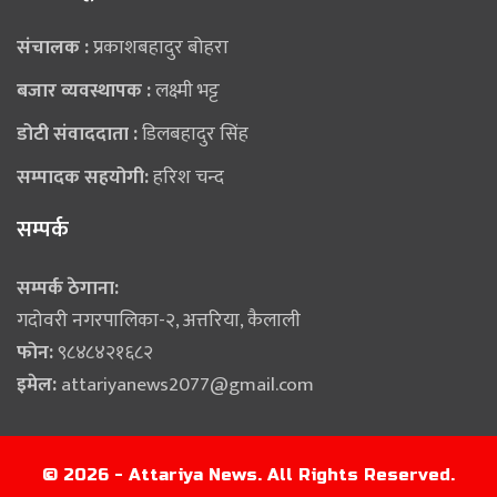
संचालक :
प्रकाशबहादुर बोहरा
बजार व्यवस्थापक :
लक्ष्मी भट्ट
डोटी संवाददाता :
डिलबहादुर सिंह
सम्पादक सहयोगी:
हरिश चन्द
सम्पर्क
सम्पर्क ठेगाना:
गदोवरी नगरपालिका-२, अत्तरिया, कैलाली
फोन:
९८४८४२१६८२
इमेल:
attariyanews2077@gmail.com
© 2026 - Attariya News. All Rights Reserved.