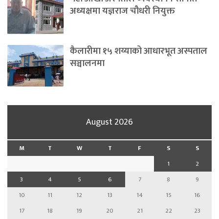
अध्यक्षमा यज्ञराज चौधरी नियुक्त
कैलारीमा १५ शय्याको आधारभूत अस्पताल
सञ्चालनमा
August 2026
M
T
W
T
F
S
S
1
2
3
4
5
6
7
8
9
10
11
12
13
14
15
16
17
18
19
20
21
22
23