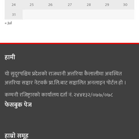
24
25
26
27
28
29
30
31
« Jul
हामी
यो सुदूरपश्चिम प्रदेशको राजधानी अत्तरिया कैलालीमा अवस्थित
अत्तरिया सञ्चार नेटवर्क प्रा.लि.बाट सञ्चालित अनलाइन पोर्टल हो ।
कम्पनी रजिष्ट्रारको कार्यालय दर्ता नं. २४४१३२/०७७/०७८
फेसबुक पेज
हाम्राे समूह