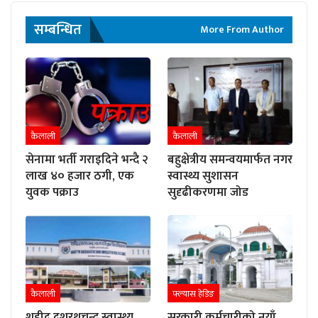
सम्बन्धित
More From Author
कैलाली
कैलाली
सेनामा भर्ती गराइदिने भन्दै २
बहुक्षेत्रीय समन्वयमार्फत नगर
लाख ४० हजार ठगी, एक
स्वास्थ्य सुशासन
युवक पक्राउ
सुदृढीकरणमा जोड
कैलाली
फ्ल्यास हेडिङ
शहीद दशरथचन्द स्वास्थ्य
सरकारी कर्मचारीको नयाँ