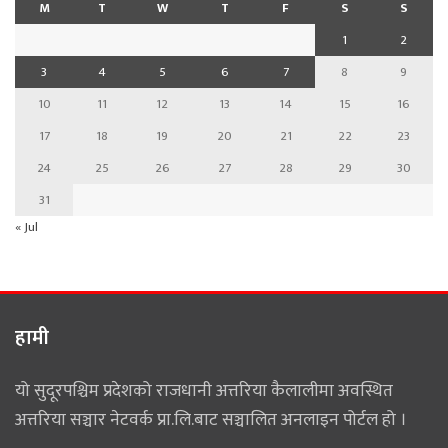
M
T
W
T
F
S
S
1
2
3
4
5
6
7
8
9
10
11
12
13
14
15
16
17
18
19
20
21
22
23
24
25
26
27
28
29
30
31
« Jul
हामी
यो सुदूरपश्चिम प्रदेशको राजधानी अत्तरिया कैलालीमा अवस्थित
अत्तरिया सञ्चार नेटवर्क प्रा.लि.बाट सञ्चालित अनलाइन पोर्टल हो ।