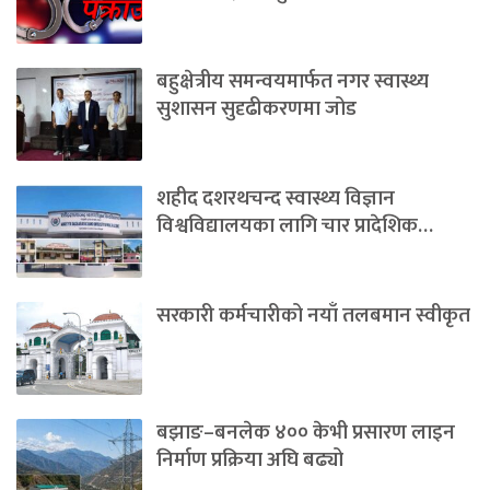
बहुक्षेत्रीय समन्वयमार्फत नगर स्वास्थ्य
सुशासन सुदृढीकरणमा जोड
शहीद दशरथचन्द स्वास्थ्य विज्ञान
विश्वविद्यालयका लागि चार प्रादेशिक…
सरकारी कर्मचारीको नयाँ तलबमान स्वीकृत
बझाङ–बनलेक ४०० केभी प्रसारण लाइन
निर्माण प्रक्रिया अघि बढ्यो