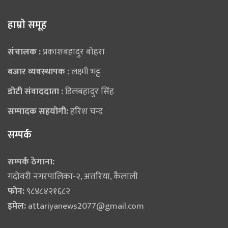
हाम्राे समूह
संचालक :
प्रकाशबहादुर बोहरा
बजार व्यवस्थापक :
लक्ष्मी भट्ट
डोटी संवाददाता :
डिलबहादुर सिंह
सम्पादक सहयोगी:
हरिश चन्द
सम्पर्क
सम्पर्क ठेगाना:
गदोवरी नगरपालिका-२, अत्तरिया, कैलाली
फोन:
९८४८४२१६८२
इमेल:
attariyanews2077@gmail.com