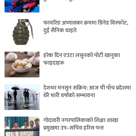
फायरिङ अभ्यासका क्रममा ग्रिनेड विस्फोट,
दुई सैनिक घाइते
हरेक दिन एउटा लसुनको पोटी खानुका
फाइदाहरू
देशभर मनसुन सक्रिय: आज यी पाँच प्रदेशमा
धेरै भारी वर्षाको सम्भावना
गोदावरी नगरपालिकाको शिक्षा शाखा
प्रमुखमा उप–सचिव हरिस पन्त