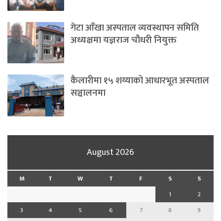
गेटा आँखा अस्पताल व्यवस्थापन समिति
अध्यक्षमा यज्ञराज चौधरी नियुक्त
कैलारीमा १५ शय्याको आधारभूत अस्पताल
सञ्चालनमा
August 2026
M
T
W
T
F
S
S
1
2
3
4
5
6
7
8
9