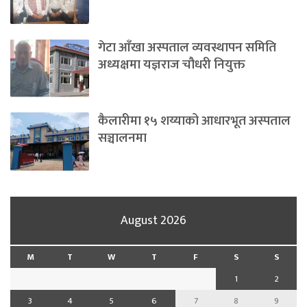
गेटा आँखा अस्पताल व्यवस्थापन समिति
अध्यक्षमा यज्ञराज चौधरी नियुक्त
कैलारीमा १५ शय्याको आधारभूत अस्पताल
सञ्चालनमा
August 2026
M
T
W
T
F
S
S
1
2
3
4
5
6
7
8
9