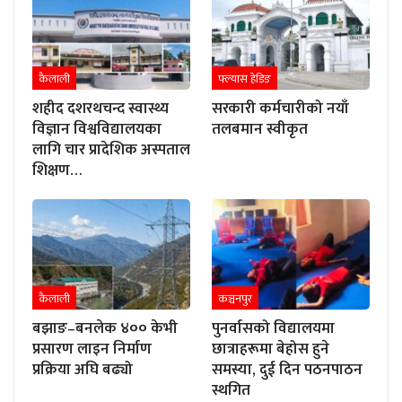
कैलाली
फ्ल्यास हेडिङ
शहीद दशरथचन्द स्वास्थ्य
सरकारी कर्मचारीको नयाँ
विज्ञान विश्वविद्यालयका
तलबमान स्वीकृत
लागि चार प्रादेशिक अस्पताल
शिक्षण…
कैलाली
कञ्चनपुर
बझाङ–बनलेक ४०० केभी
पुनर्वासको विद्यालयमा
प्रसारण लाइन निर्माण
छात्राहरूमा बेहोस हुने
प्रक्रिया अघि बढ्यो
समस्या, दुई दिन पठनपाठन
स्थगित