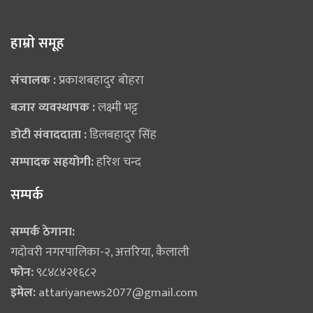
हाम्राे समूह
संचालक :
प्रकाशबहादुर बोहरा
बजार व्यवस्थापक :
लक्ष्मी भट्ट
डोटी संवाददाता :
डिलबहादुर सिंह
सम्पादक सहयोगी:
हरिश चन्द
सम्पर्क
सम्पर्क ठेगाना:
गदोवरी नगरपालिका-२, अत्तरिया, कैलाली
फोन:
९८४८४२१६८२
इमेल:
attariyanews2077@gmail.com