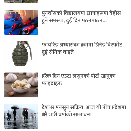
पुनर्वासको विद्यालयमा छात्राहरूमा बेहोस
हुने समस्या, दुई दिन पठनपाठन…
फायरिङ अभ्यासका क्रममा ग्रिनेड विस्फोट,
दुई सैनिक घाइते
हरेक दिन एउटा लसुनको पोटी खानुका
फाइदाहरू
देशभर मनसुन सक्रिय: आज यी पाँच प्रदेशमा
धेरै भारी वर्षाको सम्भावना