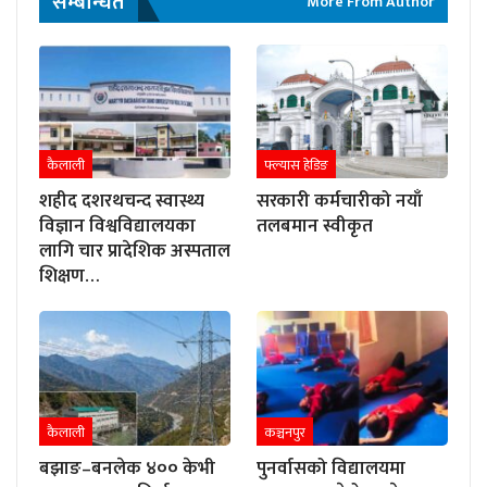
सम्बन्धित
More From Author
कैलाली
फ्ल्यास हेडिङ
शहीद दशरथचन्द स्वास्थ्य
सरकारी कर्मचारीको नयाँ
विज्ञान विश्वविद्यालयका
तलबमान स्वीकृत
लागि चार प्रादेशिक अस्पताल
शिक्षण…
कैलाली
कञ्चनपुर
बझाङ–बनलेक ४०० केभी
पुनर्वासको विद्यालयमा