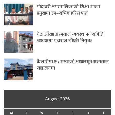
गोदावरी नगरपालिकाको शिक्षा शाखा
प्रमुखमा उप–सचिव हरिस पन्त
गेटा आँखा अस्पताल व्यवस्थापन समिति
अध्यक्षमा यज्ञराज चौधरी नियुक्त
कैलारीमा १५ शय्याको आधारभूत अस्पताल
सञ्चालनमा
August 2026
M
T
W
T
F
S
S