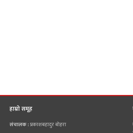
हाम्राे समूह
संचालक :
प्रकाशबहादुर बोहरा