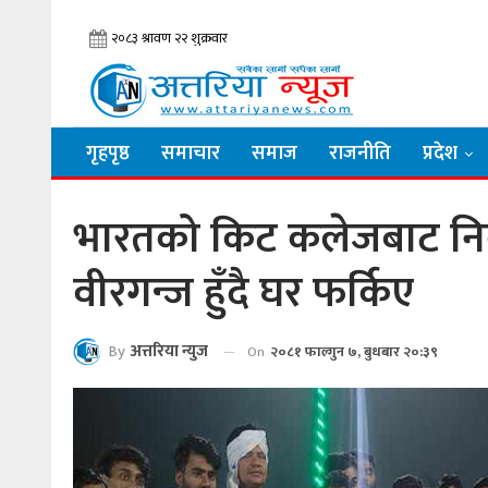
गृहपृष्ठ
समाचार
समाज
राजनीति
प्रदेश
भारतको किट कलेजबाट निका
वीरगन्ज हुँदै घर फर्किए
By
अत्तरिया न्युज
On
२०८१ फाल्गुन ७, बुधबार २०:३९