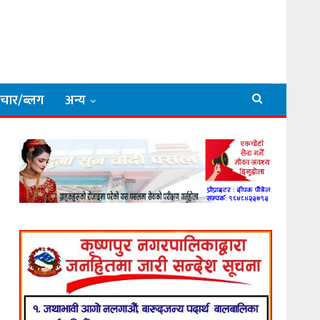
िचार/ब्लग
अन्य