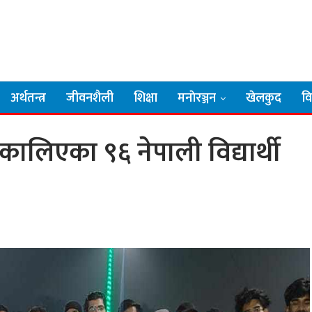
अर्थतन्त्र
जीवनशैली
शिक्षा
मनाेरञ्जन
खेलकुद
व
लिएका ९६ नेपाली विद्यार्थी