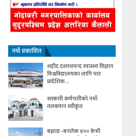
नयाँ प्रकाशित
शहीद दशरथचन्द स्वास्थ्य विज्ञान
विश्वविद्यालयका लागि चार
प्रादेशिक…
सरकारी कर्मचारीको नयाँ
तलबमान स्वीकृत
बझाङ–बनलेक ४०० केभी