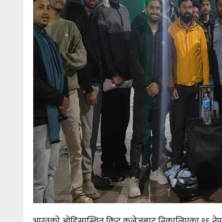
भारतको ओडिसास्थित किट कलेजबाट निकालिएका ९६ नेपाली व