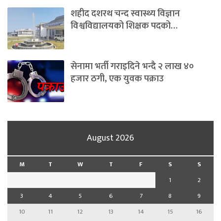
शहीद दशरथ चन्द स्वास्थ्य विज्ञान
विश्वविद्यालयको शिक्षक पदको…
सेनामा भर्ती गराइदिने भन्दै २ लाख ४०
हजार ठगी, एक युवक पक्राउ
August 2026
M
T
W
T
F
S
S
1
2
3
4
5
6
7
8
9
10
11
12
13
14
15
16