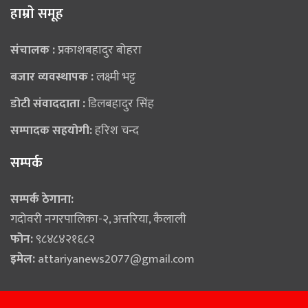
हाम्राे समूह
संचालक :
प्रकाशबहादुर बोहरा
बजार व्यवस्थापक :
लक्ष्मी भट्ट
डोटी संवाददाता :
डिलबहादुर सिंह
सम्पादक सहयोगी:
हरिश चन्द
सम्पर्क
सम्पर्क ठेगाना:
गदोवरी नगरपालिका-२, अत्तरिया, कैलाली
फोन:
९८४८४२१६८२
इमेल:
attariyanews2077@gmail.com