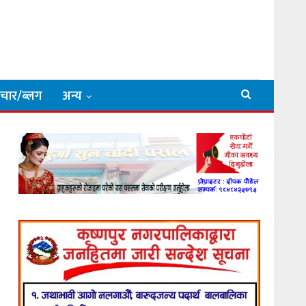
िचार/ब्लग
अन्य