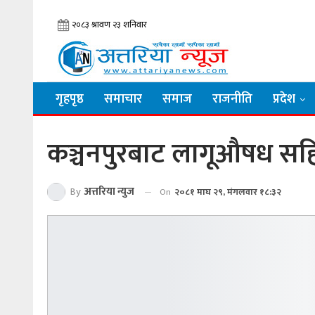
गृहपृष्ठ
समाचार
समाज
राजनीति
प्रदेश
कञ्चनपुरबाट लागूऔषध सहि
By
अत्तरिया न्युज
On
२०८१ माघ २९, मंगलवार १८:३२