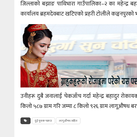
जिल्लाको बझाङ
पाथिभारा
गाउँपालिका–२
का महेन्द्र ब
कार्यालय
ब्रहमदेवबाट
खटिएको प्रहरी टोलीले कञ्चनपुरको 
उनीहरू दुबै
जनालाई
चेकजाँच गर्दा महेन्द्र बहादुर रो
किलो ५८७ ग्राम गरि जम्मा ८ किलो ९२६ ग्राम
लागूऔषध
बरा
दुई युवक पक्राउ
लागूऔषध सहित