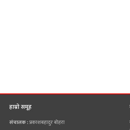
हाम्राे समूह
संचालक :
प्रकाशबहादुर बोहरा