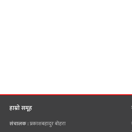
हाम्राे समूह
संचालक :
प्रकाशबहादुर बोहरा