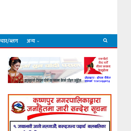
िचार/ब्लग
अन्य