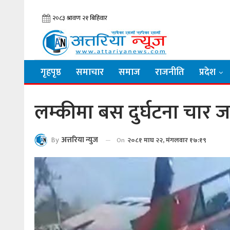
गृहपृष्ठ
समाचार
समाज
राजनीति
प्रदेश
लम्कीमा बस दुर्घटना चार जन
By
अत्तरिया न्युज
On
२०८१ माघ २२, मंगलवार १७:१९