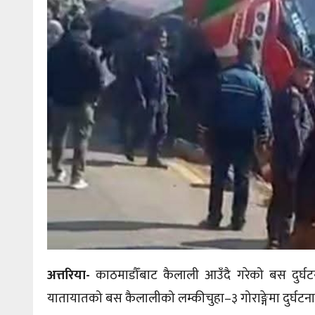
अत्तरिया-
काठमाडौँबाट कैलाली आउँदै गरेको बस दुर्घ
यातायातको बस कैलालीको लम्कीचुहा–३ गोराङ्गेमा दुर्घटन