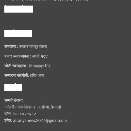
फेसबुक पेज
हाम्राे समूह
संचालक :
प्रकाशबहादुर बोहरा
बजार व्यवस्थापक :
लक्ष्मी भट्ट
डोटी संवाददाता :
डिलबहादुर सिंह
सम्पादक सहयोगी:
हरिश चन्द
सम्पर्क
सम्पर्क ठेगाना:
गदोवरी नगरपालिका-२, अत्तरिया, कैलाली
फोन:
९८४८४२१६८२
इमेल:
attariyanews2077@gmail.com