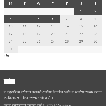
M
T
W
T
F
S
S
1
2
3
4
5
6
7
8
9
10
11
12
13
14
15
16
17
18
19
20
21
22
23
24
25
26
27
28
29
30
31
« Jul
हामी
यो सुदूरपश्चिम प्रदेशको राजधानी अत्तरिया कैलालीमा अवस्थित अत्तरिया सञ्चार नेटवर्क
प्रा.लि.बाट सञ्चालित अनलाइन पोर्टल हो ।
कम्पनी रजिष्ट्रारको कार्यालय दर्ता नं. २४४१३२/०७७/०७८