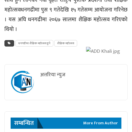
साथ हुन लागेको नवौं वृहत राष्ट्रिय पुस्तक प्रदर्शनी तथा शैक्षिक
महोत्सवधनगढीमा पुस ९ गतेदेखि १५ गतेसम्म आयोजना गरिनेछ
। यस अघि धनगढीमा २०६७ सालमा शैक्षिक महोत्सव गरिएको
थियो ।
धनगढीमा शैक्षिक महोत्सव हुने
शैक्षिक महोत्सव
अत्तरिया न्युज
सम्बन्धित
More From Author