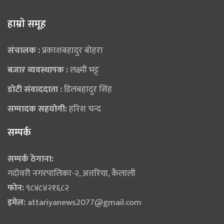
हाम्राे समूह
संचालक :
प्रकाशबहादुर बोहरा
बजार व्यवस्थापक :
लक्ष्मी भट्ट
डोटी संवाददाता :
डिलबहादुर सिंह
सम्पादक सहयोगी:
हरिश चन्द
सम्पर्क
सम्पर्क ठेगाना:
गदोवरी नगरपालिका-२, अत्तरिया, कैलाली
फोन:
९८४८४२१६८२
इमेल:
attariyanews2077@gmail.com